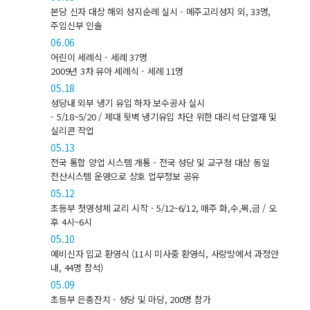
본당 신자 대상 해외 성지순례 실시 - 메주고리성지 외, 33명,
주임신부 인솔
06.06
어린이 세례식 - 세례 37명
2009년 3차 유아 세례식 - 세례 11명
05.18
성당내 외부 냉기 유입 하자 보수공사 실시
- 5/18~5/20 / 제대 뒷벽 냉기유입 차단 위한 대리석 단열재 및
실리콘 작업
05.13
전국 통합 양업 시스템 개통 - 전국 성당 및 교구청 대상 동일
전산시스템 운영으로 상호 업무정보 공유
05.12
초등부 첫영성체 교리 시작 - 5/12~6/12, 매주 화,수,목,금 / 오
후 4시~6시
05.10
예비신자 입교 환영식 (11시 미사중 환영식, 사랑방에서 과정안
내, 44명 참석)
05.09
초등부 은총잔치 - 성당 및 마당, 200명 참가