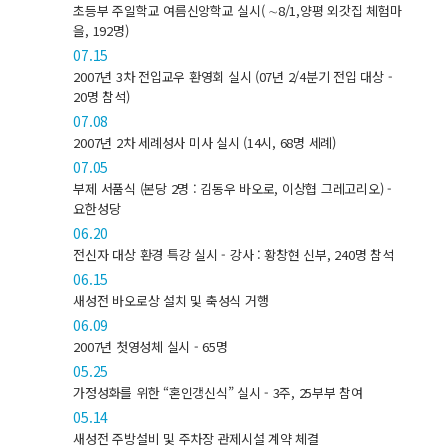
초등부 주일학교 여름신앙학교 실시( ∼8/1,양평 외갓집 체험마
을, 192명)
07.15
2007년 3차 전입교우 환영회 실시 (07년 2/4분기 전입 대상 -
20명 참석)
07.08
2007년 2차 세례성사 미사 실시 (14시, 68명 세례)
07.05
부제 서품식 (본당 2명 : 김동우 바오로, 이상협 그레고리오) -
요한성당
06.20
전신자 대상 환경 특강 실시 - 강사 : 황창현 신부, 240명 참석
06.15
새성전 바오로상 설치 및 축성식 거행
06.09
2007년 첫영성체 실시 - 65명
05.25
가정성화를 위한 “혼인갱신식” 실시 - 3주, 25부부 참여
05.14
새성전 주방설비 및 주차장 관제시설 계약 체결