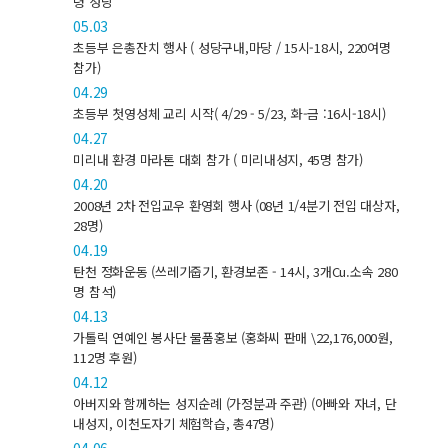
령 성당
05.03
초등부 은총잔치 행사 ( 성당구내,마당 / 15시-18시, 220여명
참가)
04.29
초등부 첫영성체 교리 시작( 4/29 - 5/23, 화-금 :16시-18시)
04.27
미리내 환경 마라톤 대회 참가 ( 미리내성지, 45명 참가)
04.20
2008년 2차 전입교우 환영회 행사 (08년 1/4분기 전입 대상자,
28명)
04.19
탄천 정화운동 (쓰레기줍기, 환경보존 - 14시, 3개Cu.소속 280
명 참석)
04.13
가톨릭 연예인 봉사단 물품홍보 (홍화씨 판매 \22,176,000원,
112명 후원)
04.12
아버지와 함께하는 성지순례 (가정분과 주관) (아빠와 자녀, 단
내성지, 이천도자기 체험학습, 총47명)