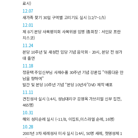
료시)
12.07
새가족 찾기 30일 구역별 고리기도 실시 (12/7~1/5)
12.01
제 8기 본당 사목평의회 사목위원 임명 (총회장 : 서인모 프란
치스코)
11.24
본당 10주년 및 새성전 입당 기념 음악회 - 20시, 본당 전 성가
대 출연
11.18
정운택 주임신부님 사제수품 30주년 기념 강론집 "아름다운 만
남을 향하여"
발간 및 본당 10주년 기념 “본당 10년사”DVD 제작 배포
11.11
견진성사 실시 (14시, 성남대리구 김영옥 가브리엘 신부 집전,
465명)
10.31
해외 성지순례 실시 (~11/8, 이집트,이스라엘 순례, 16명)
10.28
2007년 3차 세례성사 미사 실시 (14시, 50명 세례, 첫영성체 1