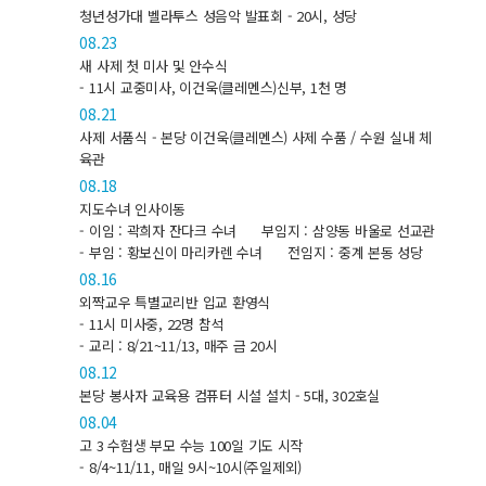
청년성가대 벨라투스 성음악 발표회 - 20시, 성당
08.23
새 사제 첫 미사 및 안수식
- 11시 교중미사, 이건욱(클레멘스)신부, 1천 명
08.21
사제 서품식 - 본당 이건욱(클레멘스) 사제 수품 / 수원 실내 체
육관
08.18
지도수녀 인사이동
- 이임 : 곽희자 잔다크 수녀
부임지 : 삼양동 바울로 선교관
- 부임 : 황보신이 마리카렌 수녀
전임지 : 중계 본동 성당
08.16
외짝교우 특별교리반 입교 환영식
- 11시 미사중, 22명 참석
- 교리 : 8/21~11/13, 매주 금 20시
08.12
본당 봉사자 교육용 컴퓨터 시설 설치 - 5대, 302호실
08.04
고 3 수험생 부모 수능 100일 기도 시작
- 8/4~11/11, 매일 9시~10시(주일제외)