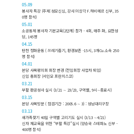
05.09
봉사자 특강 (주제:성모신심, 강사:이상각 F.하비에르 신부, 35
0명 참석)
05.01
소공동체 봉사자 기본교육(2단계) 참가 - 4회, 매주 화, 요한성
당, 145명
04.15
탄천 정화운동 ( 쓰레기줍기, 환경보존 -15시, 3개Cu.소속 250
명 참석)
04.01
본당 사목평의회 회장 변경 (전임회장 사업차 퇴임)
신임 총회장 (서인모 프란치스코)
03.21
부활 판공성사 실시 (3/21 ∼ 23/23, 구역별, 9시∼종료시)
03.15
본당 사목방문 ( 점검기간 : 2005.6 ∼ 3) : 성남대리구장
03.13
새가족찾기 40일 구역별 고리기도 실시 (3/13 ∼4/21)
신자 재교육을 위한 “부활 특강”실시 (양승국 스테파노 신부 -
400명 참석)