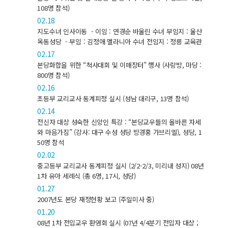
108명 참석)
02.18
지도수녀 인사이동 - 이임 : 연경순 바울린 수녀 부임지 : 울산
옥동성당 - 부임 : 김정애 멜라니아 수녀 전임지 : 정릉 교육관
02.17
본당화합을 위한 “척사대회 및 이매장터” 행사 (사랑방, 마당 :
800명 참석)
02.16
초등부 교리교사 동계피정 실시 (성남 대리구, 13명 참석)
02.14
전신자 대상 성숙한 신앙인 특강 : “본당교우들의 올바른 자세
와 마음가짐” (강사: 대구 수성 성당 방경홍 가브리엘), 성당, 1
50명 참석
02.02
중고등부 교리교사 동계피정 실시 (2/2-2/3, 미리내 성지) 08년
1차 유아 세례식 (총 6명, 17시, 성당)
01.27
2007년도 본당 재정현황 보고 (주일미사 중)
01.20
08년 1차 전입교우 환영회 실시 (07년 4/4분기 전입자 대상 ;