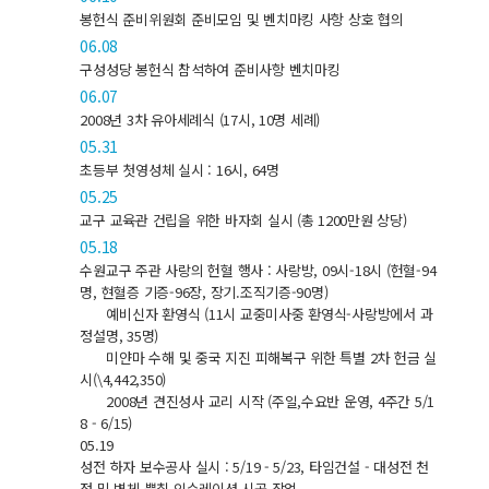
봉헌식 준비위원회 준비모임 및 벤치마킹 사항 상호 협의
06.08
구성성당 봉헌식 참석하여 준비사항 벤치마킹
06.07
2008년 3차 유아세례식 (17시, 10명 세례)
05.31
초등부 첫영성체 실시 : 16시, 64명
05.25
교구 교육관 건립을 위한 바자회 실시 (총 1200만원 상당)
05.18
수원교구 주관 사랑의 헌혈 행사 : 사랑방, 09시-18시 (헌혈-94
명, 현혈증 기증-96장, 장기.조직기증-90명)
예비신자 환영식 (11시 교중미사중 환영식-사랑방에서 과
정설명, 35명)
미얀마 수해 및 중국 지진 피해복구 위한 특별 2차 헌금 실
시(\4,442,350)
2008년 견진성사 교리 시작 (주일,수요반 운영, 4주간 5/1
8 - 6/15)
05.19
성전 하자 보수공사 실시 : 5/19 - 5/23, 타임건설 - 대성전 천
정 및 벽체 뿜칠 인슈레이션 시공 작업