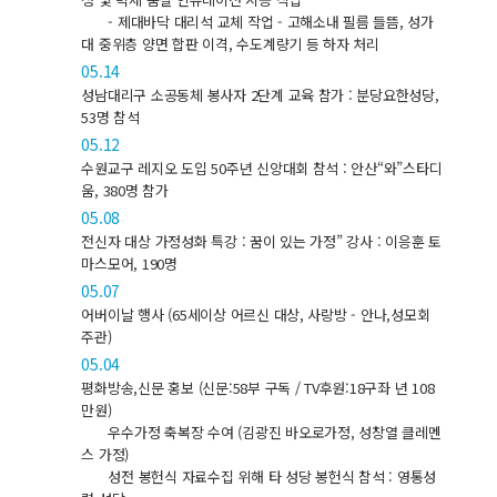
- 제대바닥 대리석 교체 작업 - 고해소내 필름 들뜸, 성가
대 중위층 양면 합판 이격, 수도계량기 등 하자 처리
05.14
성남대리구 소공동체 봉사자 2단계 교육 참가 : 분당요한성당,
53명 참석
05.12
수원교구 레지오 도입 50주년 신앙대회 참석 : 안산“와”스타디
움, 380명 참가
05.08
전신자 대상 가정성화 특강 : 꿈이 있는 가정” 강사 : 이응훈 토
마스모어, 190명
05.07
어버이날 행사 (65세이상 어르신 대상, 사랑방 - 안나,성모회
주관)
05.04
평화방송,신문 홍보 (신문:58부 구독 / TV후원:18구좌 년 108
만원)
우수가정 축복장 수여 (김광진 바오로가정, 성창열 클레멘
스 가정)
성전 봉헌식 자료수집 위해 타 성당 봉헌식 참석 : 영통성