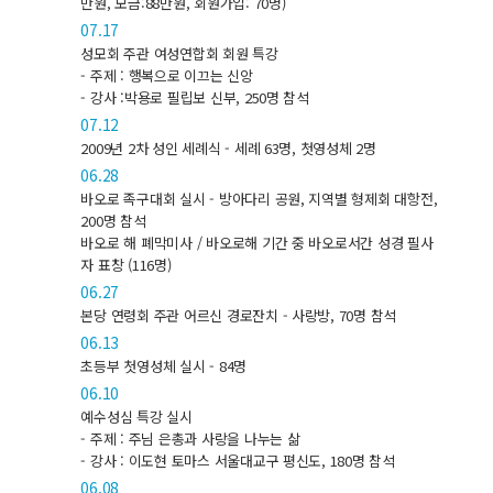
만원, 모금:88만원, 회원가입: 70명)
07.17
성모회 주관 여성연합회 회원 특강
- 주제 : 행복으로 이끄는 신앙
- 강사 :박용로 필립보 신부, 250명 참석
07.12
2009년 2차 성인 세례식 - 세례 63명, 첫영성체 2명
06.28
바오로 족구대회 실시 - 방아다리 공원, 지역별 형제회 대항전,
200명 참석
바오로 해 폐막미사 / 바오로해 기간 중 바오로서간 성경 필사
자 표창 (116명)
06.27
본당 연령회 주관 어르신 경로잔치 - 사랑방, 70명 참석
06.13
초등부 첫영성체 실시 - 84명
06.10
예수성심 특강 실시
- 주제 : 주님 은총과 사랑을 나누는 삶
- 강사 : 이도현 토마스 서울대교구 평신도, 180명 참석
06.08