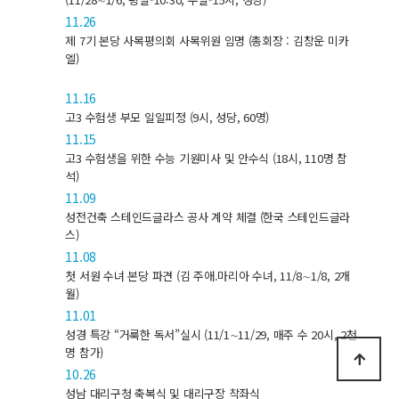
11.26
제 7기 본당 사목평의회 사목위원 임명 (총회장 : 김창운 미카
엘)
11.16
고3 수험생 부모 일일피정 (9시, 성당, 60명)
11.15
고3 수험생을 위한 수능 기원미사 및 안수식 (18시, 110명 참
석)
11.09
성전건축 스테인드글라스 공사 계약 체결 (한국 스테인드글라
스)
11.08
첫 서원 수녀 본당 파견 (김 주애.마리아 수녀, 11/8∼1/8, 2개
월)
11.01
성경 특강 “거룩한 독서”실시 (11/1∼11/29, 매주 수 20시, 2천
명 참가)
10.26
성남 대리구청 축복식 및 대리구장 착좌식