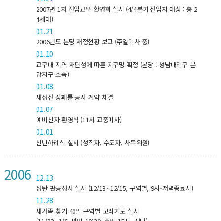
2007년 1차 전입교우 환영회 실시 (4/4분기 전입자 대상 : 총 2
4세대)
01.21
2006년도 본당 재정현황 보고 (주일미사 중)
01.10
교구내 지역 재편성에 따른 지구명 확정 (본당 : 성남대리구 분
당지구 소속)
01.08
새성전 장괘틀 공사 계약 체결
01.07
예비신자 환영식 (11시 교중미사)
01.01
신년하례식 실시 (성직자, 수도자, 사목위원)
2006
12.13
성탄 판공성사 실시 (12/13∼12/15, 구역별, 9시-저녁종료시)
11.28
새가족 찾기 40일 구역별 고리기도 실시
(11/28∼1/6, 평일-10:30, 주일-15시, 성당)