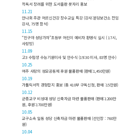
적독서 장려를 위한 도서출판 못자리 홍보
11.21
안나회 주관 어르신건강 장수교실 특강 (강사:분당보건소 전임
강사, 75명 참석)
11.15
“친구야 성당가자”초등부 어린이 예비자 환영식 실시 ( 17시,
사랑방)
11.09
고3 수험생 수능기원미사 및 안수식 (19:30 미사, 83명 안수)
10.25
여주 사랑의 성모공동체 후원 물품판매 (판매:1,450만원)
10.19
가톨릭서적 경향잡지 홍보 (총 410부 구독신청, 판매 :15만원)
10.12
군종교구 비성대 성당 신축자금 마련 물품판매 (판매:1200만
원, 후원:1700만원)
10.05
교구소속 일동 성당 신축자금 마련 물품판매 (선인장 : 760만
원)
10.04