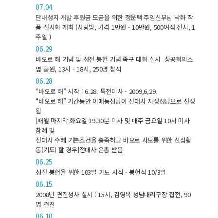
07.04
단내성지 개발 후원금 모금을 위한 정운택 주임신부님 낙화 작
품 전시회 개최 (사랑방, 가격 1만원 - 10만원, 500여점 전시, 1
주일 )
06.29
바오로 해 기념 및 성전 봉헌 기념 족구 대회 실시 상공회의소
옆 공원, 13시 - 18시, 250명 참석
06.28
“바오로 해” 시작 : 6.28. 특전미사 - 2009,6,29.
“바오로 해” 기간동안 이매동성당이 전대사 지정성당으로 선정
됨
[매월 마지막 화요일 19:30분 미사 및 매주 금요일 10시 미사
참례 및
전대사 수혜 기본조건을 충족하고 바오로 사도를 위한 신심활
동(기도) 할 경우]전대사 은총 받음
06.25
성전 봉헌을 위한 103일 기도 시작 - 봉헌식 10/3일
06.15
2008년 견진성사 실시 : 15시, 김영옥 성남대리구장 집전, 90
명 견진
06.10