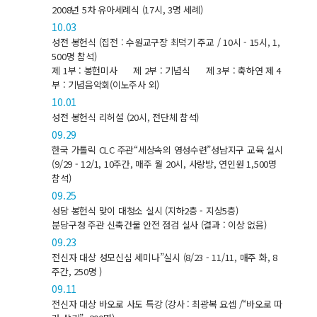
2008년 5차 유아세례식 (17시, 3명 세례)
10.03
성전 봉헌식 (집전 : 수원교구장 최덕기 주교 / 10시 - 15시, 1,
500명 참석)
제 1부 : 봉헌미사 제 2부 : 기념식 제 3부 : 축하연 제 4
부 : 기념음악회(이노주사 외)
10.01
성전 봉헌식 리허설 (20시, 전단체 참석)
09.29
한국 가톨릭 CLC 주관“세상속의 영성수련”성남지구 교육 실시
(9/29 - 12/1, 10주간, 매주 월 20시, 사랑방, 연인원 1,500명
참석)
09.25
성당 봉헌식 맞이 대청소 실시 (지하2층 - 지상5층)
분당구청 주관 신축건물 안전 점검 실사 (결과 : 이상 없음)
09.23
전신자 대상 성모신심 세미나”실시 (8/23 - 11/11, 매주 화, 8
주간, 250명 )
09.11
전신자 대상 바오로 사도 특강 (강사 : 최광복 요셉 /“바오로 따