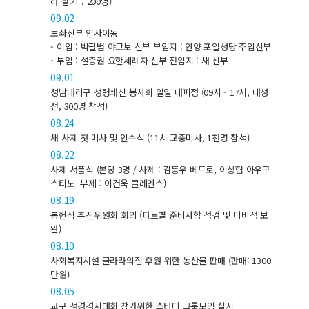
라 살기”, 200명)
09.02
보좌신부 인사이동
- 이임 : 박필범 야고보 신부 부임지 : 안양 포일성당 주임신부
- 부임 : 설종권 요한세례자 신부 전임지 : 새 신부
09.01
성남대리구 성령쇄신 봉사회 일일 대피정 (09시 - 17시, 대성
전, 300명 참석)
08.24
새 사제 첫 미사 및 안수식 (11시 교중미사, 1천명 참석)
08.22
사제 서품식 (본당 3명 / 사제 : 김동우 베드로, 이상협 아우구
스티노 부제 : 이건욱 클레멘스)
08.19
봉헌식 추진위원회 회의 (파트별 준비사항 점검 및 미비점 보
완)
08.10
사회복지시설 클라라의집 후원 위한 농산물 판매 (판매: 1300
만원)
08.05
교구 성경경시대회 참가위한 스타디 그룹모임 실시