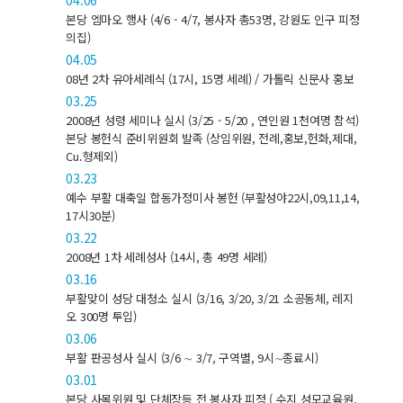
04.06
본당 엠마오 행사 (4/6 - 4/7, 봉사자 총53명, 강원도 인구 피정
의집)
04.05
08년 2차 유아세례식 (17시, 15명 세례) / 가톨릭 신문사 홍보
03.25
2008년 성령 세미나 실시 (3/25 - 5/20 , 연인원 1천여명 참석)
본당 봉헌식 준비위원회 발족 (상임위원, 전례,홍보,헌화,제대,
Cu.형제외)
03.23
예수 부활 대축일 합동가정미사 봉헌 (부활성야22시,09,11,14,
17시30분)
03.22
2008년 1차 세례성사 (14시, 총 49명 세례)
03.16
부활맞이 성당 대청소 실시 (3/16, 3/20, 3/21 소공동체, 레지
오 300명 투입)
03.06
부활 판공성사 실시 (3/6 ∼ 3/7, 구역별, 9시∼종료시)
03.01
본당 사목위원 및 단체장등 전 봉사자 피정 ( 수지 성모교육원,