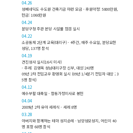
04.26
성베네딕도 수도원 건축기금 마련 모금 - 후원약정: 5800만원,
헌금: 1060만원
04.24
분당구청 주관 본당 시설물 점검 실시
04.22
소공동체 2단계 교육(대리구) - 4주간, 매주 수요일, 분당요한
성당, 137명 참석
04.19
견진성사 실시(16시 미사)
- 주례: 김영옥 성남대리구장 신부, 대상:243명
09년 2차 전입교우 환영회 실시 (09년 1/4분기 전입자 대상 ; 3
5명 참석)
04.12
예수부활 대축일 - 합동가정미사로 봉헌
04.04
2009년 2차 유아 세례식 - 세례 8명
03.28
아버지와 함께하는 테마 성지순례 - 남양성모성지, 어린이 40
명 포함 68명 참석