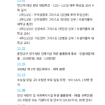
12.01
전신자 대상 본당 대림특강 - 12/1~ 12/22 매주 화요일 20시 4
회 실시
- 1주(12/1) : 구약성경과 그리스도 (김건태 루카 주임신부)
- 2주(12/8) : 신약성경의 그리스도 (방상만 신부 / 수원가톨릭
대학교 총장)
- 3주(12/15): 신앙속의 그리스도 (곽진상 신부 / 수원가톨릭 대
학교 교수)
- 4주(12/22): 기도안의 그리스도 (김병로 신부 / 수원가톨릭 대
학교 교수)
11.22
춘천교구 양구성당 건축기금 마련 물품판매 홍보 - 민들레즙(매
출 : 2100만원, 성금 : 120만원)
11.15
2009년 제 3차 성인세례식 - 세례 88명
11.12
수능일 당일 고3 수험생 부모 일일 피정 - 9시~16시, 170명 참
석
11.08
안산 사랑의 집 사회복지시설 후원 물품판매 - (매출 :6백만원)
고3 수험생 수능 기원미사 및 안수식 (19:30 미사, 95명 안수)