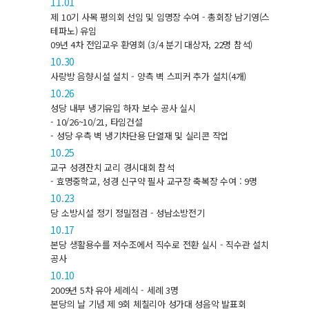
11.01
제 10기 사목 평의회 선임 및 임명장 수여 - 총회장 남기영(스
테파노) 유임
09년 4차 전입교우 환영회 (3/4 분기 대상자, 22명 참석)
10.30
사랑방 음향시설 설치 - 양측 벽 스피커 추가 설치(4개)
10.26
성당 내부 냉기유입 하자 보수 공사 실시
- 10/26~10/21, 타임건설
- 성당 우측 벽 냉기차단용 단열재 및 실리콘 작업
10.25
교구 성경잔치 교리 경시대회 참석
- 효명중학교, 성경 신구약 필사 교구장 축복장 수여 : 9명
10.23
당 소방시설 정기 정밀점검 - 성남소방전기
10.17
본당 생활용수를 저수조에서 직수로 전환 실시 - 직수관 설치
공사
10.10
2009년 5차 유아 세례식 - 세례 3명
본당의 날 기념 제 9회 체칠리아 성가대 성음악 발표회