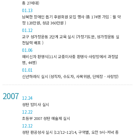
총 27세대)
01.13
남북한 장애인 돕기 후원회원 모집 행사 (총 174명 가입 : 월 약
정 120만원, 성금 360만원 )
01.12
교구 성가정운동 2단계 교육 실시 (가정기도문, 성가정운동 실
천달력 배포 )
01.06
예비신자 환영식(11시 교중미사중 환영식-사랑방에서 과정설
명, 44명)
01.01
신년하례식 실시 (성직자, 수도자, 사목위원, 단체장 - 사랑방)
2007
12.24
성탄 밤미사 실시
12.22
초등부 2007 성탄 예술제 실시
12.12
성탄 판공성사 실시 (12/12~12/14, 구역별, 오전 9시~저녁 종