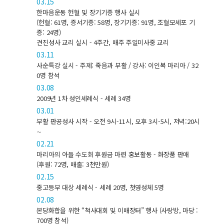
03.15
한마음운동 헌혈 및 장기기증 행사 실시
(헌혈: 61명, 증서기증: 58명, 장기기증: 91명, 조혈모세포 기
증: 24명)
견진성사 교리 실시 - 4주간, 매주 주일미사중 교리
03.11
사순특강 실시 - 주제: 죽음과 부활 / 강사: 이인복 마리아 / 32
0명 참석
03.08
2009년 1차 성인세례식 - 세례 34명
03.01
부활 판공성사 시작 - 오전 9시-11시, 오후 3시-5시, 저녁:20시
∼
02.21
마리아의 아들 수도회 후원금 마련 홍보활동 - 화장품 판매
(후원: 72명, 매출: 3천만원)
02.15
중고등부 대상 세례식 - 세례 20명, 첫영성체 5명
02.08
본당화합을 위한 “척사대회 및 이매장터” 행사 (사랑방, 마당 :
700명 참석)