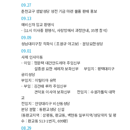
09.27
춘천교구 샘밭성당 성전 기금 마련 물품 판매 홍보
09.13
예비신자 입교 환영식
- (11시 미사중 환영식, 사랑방에서 과정안내, 35명 참석)
09.09
성남대리구장 착좌식 ( 조원규 야고보) - 분당요한성당
09.01
사제 인사이동
- 이임 : 정운택 대건안드레아 주임신부
설종권 요한 세례자 보좌신부
부임지 : 평택대리구
궁리성당
부임지 : 이탈리아 유학
- 부임 : 김건태 루카 주임신부
견덕호 이사야 보좌신부
전임지 : 수원가톨릭 대학
교
전임지 : 안양대리구 비산동성당
본당 분할 : 동판교성당 신설
(동판교지역 : 삼평동, 판교동, 백현동 일부지역/성당위치 및 평
수 : 판교동 513-1번지, 699평)
08.29