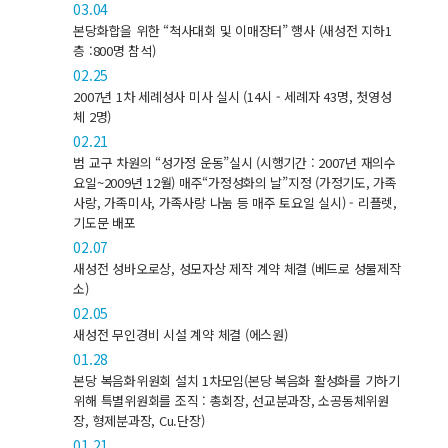
03.04
본당화합을 위한 “척사대회 및 이매장터” 행사 (새성전 지하1
층 :800명 참석)
02.25
2007년 1차 세례성사 미사 실시 (14시 - 세례자 43명, 첫영성
체 2명)
02.21
범 교구 차원의 “성가정 운동”실시 (시행기간 : 2007년 재의수
요일~2009년 12월) 매주“가정성화의 날”지정 (가정기도, 가족
사랑, 가족미사, 가족사랑 나눔 등 매주 토요일 실시) - 리플렛,
기도문 배포
02.07
새성전 성바오로상, 성모자상 제작 계약 체결 (베드로 성물제작
소)
02.05
새성전 무인경비 시설 계약 체결 (에스원)
01.28
본당 복음화위원회 설치 1차모임(본당 복음화 활성화를 기하기
위해 특별위원회를 조직 : 총회장, 선교분과장, 소공동체위원
장, 형제분과장, Cu.단장)
01.21