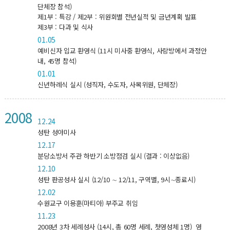
단체장 참석)
제1부 : 특강 / 제2부 : 위원회별 전년실적 및 금년계획 발표
제3부 : 다과 및 식사
01.05
예비신자 입교 환영식 (11시 미사중 환영식, 사랑방에서 과정안
내, 45명 참석)
01.01
신년하례식 실시 (성직자, 수도자, 사목위원, 단체장)
2008
12.24
성탄 성야미사
12.17
분당소방서 주관 하반기 소방점검 실시 (결과 : 이상없음)
12.10
성탄 판공성사 실시 (12/10 ∼ 12/11, 구역별, 9시∼종료시)
12.02
수원교구 이용훈(마티아) 부주교 취임
11.23
2008년 3차 세례성사 (14시, 총 60명 세례, 첫영성체 1명) 영