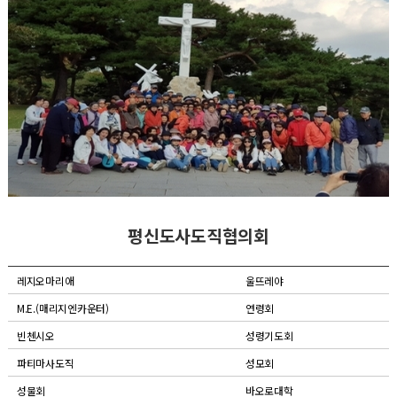
평신도사도직협의회
레지오마리애
울뜨레야
M.E.(매리지엔카운터)
연령회
빈첸시오
성령기도회
파티마사도직
성모회
성물회
바오로대학